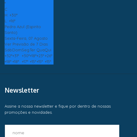
°
C
H:
+
30°
L:
+
16°
Pedra Azul (Espirito
Santo)
Sexta-Feira, 07 Agosto
Ver Previsão de 7 Dias
Sáb
Dom
Seg
Ter
Qua
Qui
+
32°
+
31°
+
30°
+
18°
+
23°
+
26°
+
18°
+
18°
+
17°
+
15°
+
15°
+
15°
Newsletter
Assine a nossa newsletter e fique por dentro de nossas
promoções e novidades.